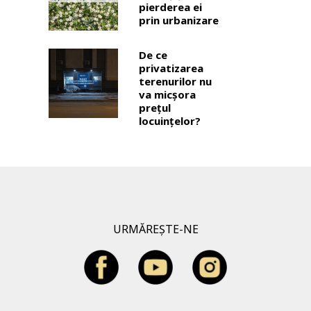
pierderea ei
prin urbanizare
De ce
privatizarea
terenurilor nu
va micșora
prețul
locuințelor?
URMĂREȘTE-NE