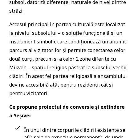
subsol, datorită diferenței naturale de nivel dintre
străzi.
Accesul principal în partea culturală este localizat
la nivelul subsolului – o soluție funcțională și un
instrument simbolic care condiționează un anumit
parcurs al vizitatorilor și permite conectarea celor
două curți, precum și a celor 2 zone diferite cu
Mikveh – spațiul religios păstrat la subsolul vechii
clădiri. În acest fel partea religioasă a ansamblului
devine accesibilă atât pentru rezidenți, cât și
pentru vizitatori.
Ce propune proiectul de conversie și extindere
a Yeșivei
În unul dintre corpurile clădirii existente se
află sala de expoziție permanentă, de unde