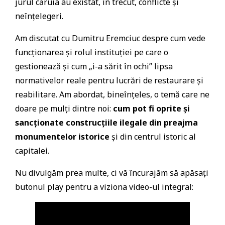
jurul căruia au existat, în trecut, conflicte și
neînțelegeri.
Am discutat cu Dumitru Eremciuc despre cum vede
funcționarea și rolul instituției pe care o
gestionează și cum „i-a sărit în ochi” lipsa
normativelor reale pentru lucrări de restaurare și
reabilitare. Am abordat, bineînțeles, o temă care ne
doare pe mulți dintre noi:
cum pot fi oprite și
sancționate construcțiile ilegale din preajma
monumentelor istorice
și din centrul istoric al
capitalei.
Nu divulgăm prea multe, ci vă încurajăm să apăsați
butonul play pentru a viziona video-ul integral: