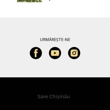
URMĂREȘTE-NE
Save Chișinău