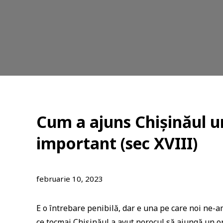
Cum a ajuns Chișinăul u
important (sec XVIII)
februarie 10, 2023
E o întrebare penibilă, dar e una pe care noi ne-a
ce tocmai Chișinăul a avut norocul să ajungă un or