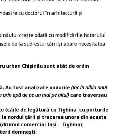
noastre cu doctorul în arhitectură și
năului crește odată cu modificările hotarului
șele de la sud-estul țării și apare necesitatea
tru urban Chișinău sunt atât de ordin
lă. Au fost analizate vadurile
(loc în albia unui
 prin apă de pe un mal pe altul)
care traversau
te
(căile de legătură cu Tighina, cu porturile
la nordul țării și trecerea unora din aceste
i (drumul comercial Iași – Tighina
);
terii domnești;