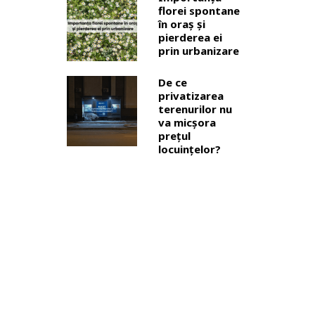
florei spontane
în oraș și
pierderea ei
prin urbanizare
De ce
privatizarea
terenurilor nu
va micșora
prețul
locuințelor?