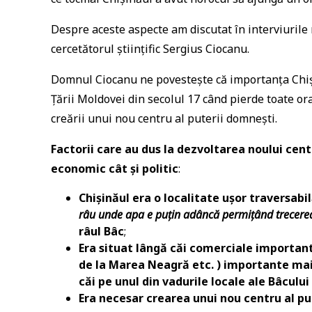
Despre aceste aspecte am discutat în interviurile 
cercetătorul științific Sergius Ciocanu.
Domnul Ciocanu ne povestește că importanța Chiși
Țării Moldovei din secolul 17 când pierde toate ora
creării unui nou centru al puterii domnești.
Factorii care au dus la dezvoltarea noului cen
economic cât și politic
:
Chișinăul era o localitate ușor traversabi
râu unde apa e puțin adâncă permițând trecerea
râul Bâc
;
Era situat lângă căi comerciale importan
de la Marea Neagră etc. ) importante mai 
căi pe unul din vadurile locale ale Bâculu
Era necesar crearea unui nou centru al pu