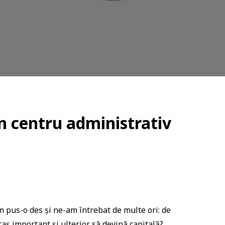
n centru administrativ
m pus-o des și ne-am întrebat de multe ori: de
aș important și ulterior să devină capitală?