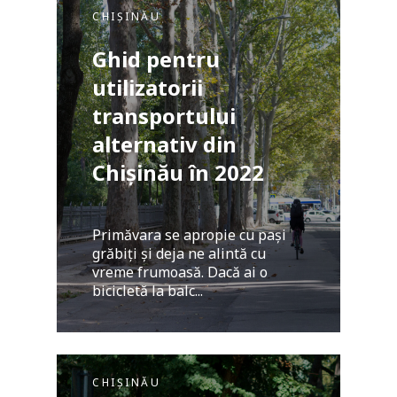
CHIȘINĂU
Ghid pentru
utilizatorii
transportului
alternativ din
Chișinău în 2022
Primăvara se apropie cu pași
grăbiți și deja ne alintă cu
vreme frumoasă. Dacă ai o
bicicletă la balc...
CHIȘINĂU