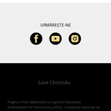
URMĂREȘTE-NE
Save Chișinău
Pagina a fost elaborată cu suportul European
Endowment for Democracy (EED). Conținutul acestuia nu