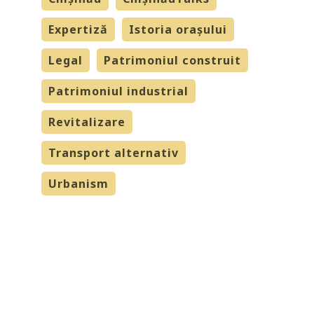
Expertiză
Istoria orașului
Legal
Patrimoniul construit
Patrimoniul industrial
Revitalizare
Transport alternativ
Urbanism