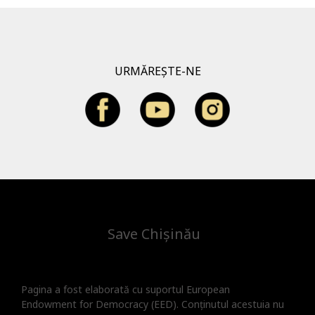
URMĂREȘTE-NE
Save Chișinău
Pagina a fost elaborată cu suportul European
Endowment for Democracy (EED). Conținutul acestuia nu