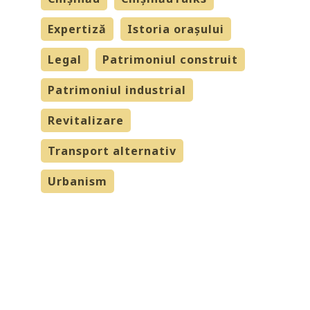
Expertiză
Istoria orașului
Legal
Patrimoniul construit
Patrimoniul industrial
Revitalizare
Transport alternativ
Urbanism